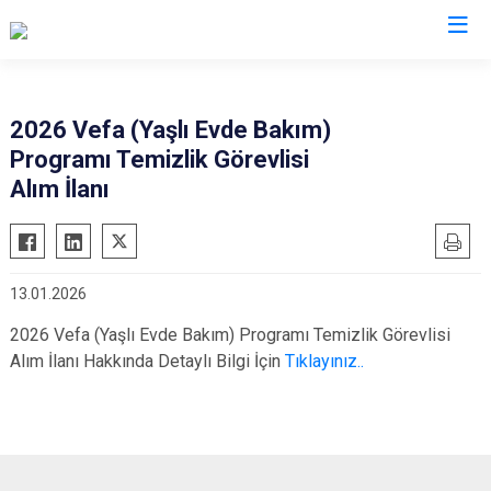
Kayseri
2026 Vefa (Yaşlı Evde Bakım)
Programı Temizlik Görevlisi
Akkışla
Özvatan
Alım İlanı
Bünyan
Pınarbaşı
Develi
Sarıoğlan
Felahiye
Sarız
13.01.2026
Hacılar
Talas
2026 Vefa (Yaşlı Evde Bakım) Programı Temizlik Görevlisi
İncesu
Tomarza
Alım İlanı Hakkında Detaylı Bilgi İçin
Tıklayınız..
Kocasinan
Yahyalı
Melikgazi
Yeşilhisar