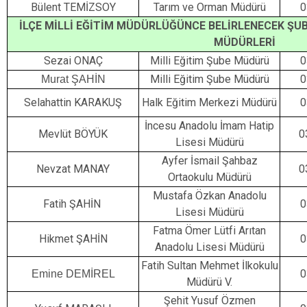
Bülent TEMİZSOY
Tarım ve Orman Müdürü
0
İLÇE MİLLİ EĞİTİM MÜDÜRLÜĞÜNCE BELİRLENECEK ŞUB
MÜDÜRLERİ
Sezai ONAÇ
Milli Eğitim Şube Müdürü
0
Milli Eğitim Şube Müdürü
0
Murat ŞAHİN
Selahattin KARAKUŞ
Halk Eğitim Merkezi Müdürü
0
İncesu Anadolu İmam Hatip
Mevlüt BÖYÜK
0
Lisesi Müdürü
Ayfer İsmail Şahbaz
Nevzat MANAY
0
Ortaokulu Müdürü
Mustafa Özkan Anadolu
Fatih ŞAHİN
0
Lisesi Müdürü
Fatma Ömer Lütfi Arıtan
Hikmet ŞAHİN
0
Anadolu Lisesi Müdürü
Fatih Sultan Mehmet İlkokulu
0
Emine DEMİREL
Müdürü V.
Şehit Yusuf Özmen