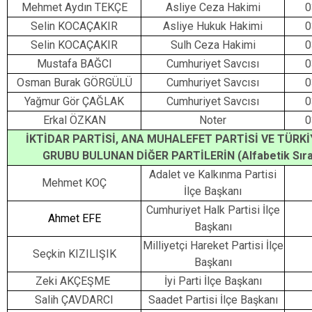
Mehmet Aydın TEKÇE
Asliye Ceza Hakimi
0
Selin KOCAÇAKIR
Asliye Hukuk Hakimi
0
Selin KOCAÇAKIR
Sulh Ceza Hakimi
0
Mustafa BAĞCI
Cumhuriyet Savcısı
0
Osman Burak GÖRGÜLÜ
Cumhuriyet Savcısı
0
Yağmur Gör ÇAĞLAK
Cumhuriyet Savcısı
0
Erkal ÖZKAN
Noter
0
İKTİDAR PARTİSİ, ANA MUHALEFET PARTİSİ VE TÜRK
GRUBU BULUNAN DİĞER PARTİLERİN (Alfabetik Sır
Adalet ve Kalkınma Partisi
Mehmet KOÇ
İlçe Başkanı
Cumhuriyet Halk Partisi İlçe
Ahmet EFE
Başkanı
Milliyetçi Hareket Partisi İlçe
Seçkin KIZILIŞIK
Başkanı
Zeki AKÇEŞME
İyi Parti İlçe Başkanı
Salih ÇAVDARCI
Saadet Partisi İlçe Başkanı