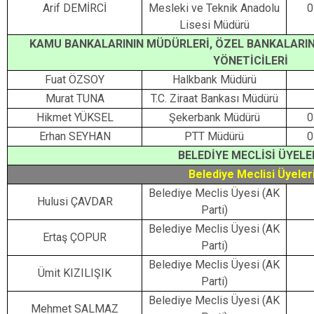
Arif DEMİRCİ
Mesleki ve Teknik Anadolu
0
Lisesi Müdürü
KAMU BANKALARININ MÜDÜRLERİ, ÖZEL BANKALARIN 
YÖNETİCİLERİ
Fuat ÖZSOY
Halkbank Müdürü
Murat TUNA
T.C. Ziraat Bankası Müdürü
Hikmet YÜKSEL
Şekerbank Müdürü
0
Erhan SEYHAN
PTT Müdürü
0
BELEDİYE MECLİSİ ÜYELE
Belediye Meclisi Üyeler
Belediye Meclis Üyesi (AK
Hulusi ÇAVDAR
Parti)
Belediye Meclis Üyesi (AK
Ertaş ÇOPUR
Parti)
Belediye Meclis Üyesi (AK
Ümit KIZILIŞIK
Parti)
Belediye Meclis Üyesi (AK
Mehmet SALMAZ