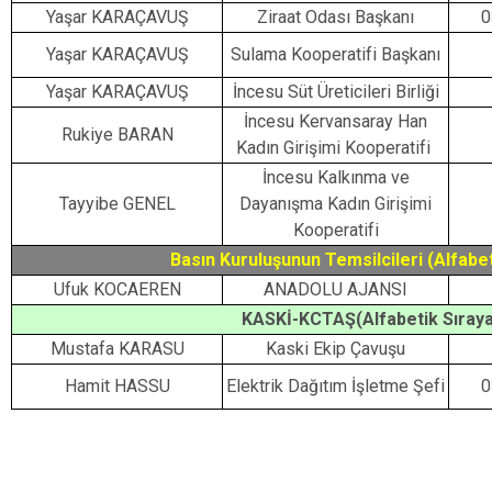
Yaşar KARAÇAVUŞ
Ziraat Odası Başkanı
0
Yaşar KARAÇAVUŞ
Sulama Kooperatifi Başkanı
Yaşar KARAÇAVUŞ
İncesu Süt Üreticileri Birliği
İncesu Kervansaray Han
Rukiye BARAN
Kadın Girişimi Kooperatifi
İncesu Kalkınma ve
Tayyibe GENEL
Dayanışma Kadın Girişimi
Kooperatifi
Basın Kuruluşunun Temsilcileri (Alfabe
Ufuk KOCAEREN
ANADOLU AJANSI
KASKİ-KCTAŞ(Alfabetik Sıray
Mustafa KARASU
Kaski Ekip Çavuşu
Hamit HASSU
Elektrik Dağıtım İşletme Şefi
0