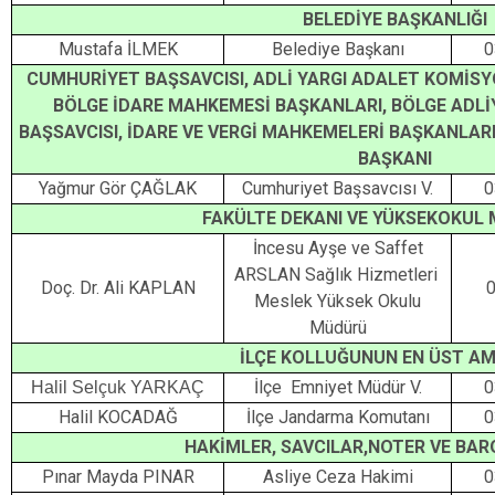
BELEDİYE BAŞKANLIĞI
Mustafa İLMEK
Belediye Başkanı
0
CUMHURİYET BAŞSAVCISI, ADLİ YARGI ADALET KOMİSY
BÖLGE İDARE MAHKEMESİ BAŞKANLARI, BÖLGE ADL
BAŞSAVCISI, İDARE VE VERGİ MAHKEMELERİ BAŞKANLARI
BAŞKANI
Yağmur Gör ÇAĞLAK
Cumhuriyet Başsavcısı V.
0
FAKÜLTE DEKANI VE YÜKSEKOKUL
İncesu Ayşe ve Saffet
ARSLAN Sağlık Hizmetleri
Doç. Dr. Ali KAPLAN
0
Meslek Yüksek Okulu
Müdürü
İLÇE KOLLUĞUNUN EN ÜST AM
İlçe Emniyet Müdür V.
0
Halil Selçuk YARKAÇ
Halil KOCADAĞ
İlçe Jandarma Komutanı
0
HAKİMLER, SAVCILAR,NOTER VE BAR
Pınar Mayda PINAR
Asliye Ceza Hakimi
0