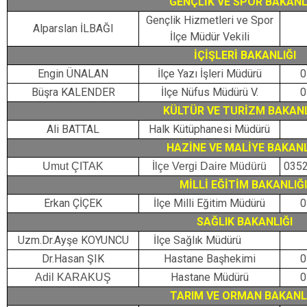
GENÇLİK VE SPOR BAKANL
Gençlik Hizmetleri ve Spor
Alparslan İLBAĞI
İlçe Müdür Vekili
İÇİŞLERİ BAKANLIĞI
Engin ÜNALAN
İlçe Yazı İşleri Müdürü
0
Büşra KALENDER
İlçe Nüfus Müdürü V.
0
KÜLTÜR VE TURİZM BAKAN
Ali BATTAL
Halk Kütüphanesi Müdürü
HAZİNE VE MALİYE BAKANL
0352
Umut ÇITAK
İlçe Vergi Daire Müdürü
MİLLİ EĞİTİM BAKANLIĞ
Erkan ÇİÇEK
İlçe Milli Eğitim Müdürü
0
SAĞLIK BAKANLIĞI
Uzm.Dr.Ayşe KOYUNCU
İlçe Sağlık Müdürü
Dr.Hasan ŞIK
Hastane Başhekimi
0
Hastane Müdürü
0
Adil KARAKUŞ
TARIM VE ORMAN BAKANL