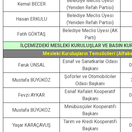
Belediye Meclis Üyesi
Kemal BECER
(Yeniden Refah Partisi)
Belediye Meclis Üyesi
Hasan ERKULU
(Yeniden Refah Partisi)
Belediye Meclis Üyesi (AK
Fatih GÖKTAŞ
Parti)
İLÇEMİZDEKİ MESLEKİ KURULUŞLAR VE BASIN KU
Mesleki Kuruluşların Temsilcileri (Alfab
Esnaf ve Sanatkarlar Odası
Faruk ÜNSAL
0
Başkanı
Şoförler ve Otomobilciler
Mustafa BÜYÜKÖZ
Odası Başkanı
Esnaf Kefalet Kooperatif
Fevzi AYKAR
0
Başkanı
Minübüsçüler Kooperatifi
Mustafa BÜYÜKÖZ
Başkanı
Tarım ve Kredi Kooperatifi
Yaşar KARAÇAVUŞ
0
Başkanı