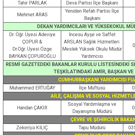
Tahir PARLAK
Deva Partisi İlçe Başkanı
Yeniden Refah Partisi İlçe
Mehmet ARAS
Başkanı
DEKAN YARDIMCILARI VE YÜKSEKOKUL MÜ
Dr. Öğr. Üyesi Adeviye
İncesu Ayşe ve Saffet
ÇOPUR &
ARSLAN Sağlık Hizmetleri
0
Dr.Öğr. Üyesi Özge
Meslek Yüksek Okulu Müdür
BAYKAN ÇOPUROĞLU
Yardımcısı
RESMİ GAZETEDEKİ BAKANLAR KURULU LİSTESİNDEKİ SI
TEŞKİLATINDAKİ AMİR, BAŞKAN VE
CUMHURBAŞKANI YARDIMCISI FU
Muhammed ERTUĞAY
İlçe Müftüsü
0
AİLE, ÇALIŞMA VE SOSYAL HİZMETL
Sosyal Yardımlaşma ve
Handan ÇAKIR
0
Dayanışma Müdürü
ÇEVRE VE ŞEHİRCİLİK BAKAN
Tapu Müdürü
03
Zekeriya KILIÇ