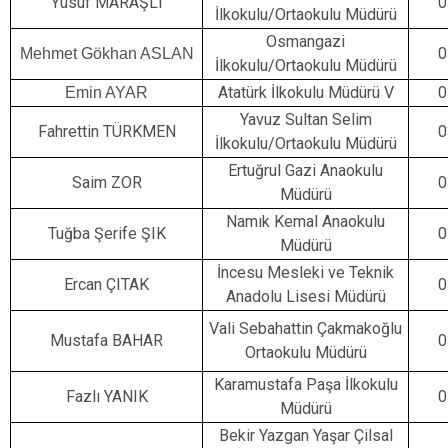
Yusuf MARAŞLI
0
İlkokulu/Ortaokulu Müdürü
Osmangazi
0
Mehmet Gökhan ASLAN
İlkokulu/Ortaokulu Müdürü
Atatürk İlkokulu Müdürü V
0
Emin AYAR
Yavuz Sultan Selim
Fahrettin TÜRKMEN
0
İlkokulu/Ortaokulu Müdürü
Ertuğrul Gazi Anaokulu
Saim ZOR
0
Müdürü
Namık Kemal Anaokulu
Tuğba Şerife ŞIK
0
Müdürü
İncesu Mesleki ve Teknik
Ercan ÇITAK
0
Anadolu Lisesi Müdürü
Vali Sebahattin Çakmakoğlu
Mustafa BAHAR
0
Ortaokulu Müdürü
Karamustafa Paşa İlkokulu
Fazlı YANIK
0
Müdürü
Bekir Yazgan Yaşar Çilsal