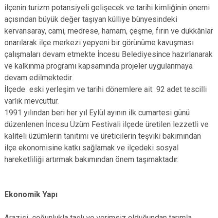
ilçenin turizm potansiyeli gelişecek ve tarihi kimliğinin önemi
açısından büyük değer taşıyan külliye bünyesindeki
kervansaray, cami, medrese, hamam, çeşme, fırın ve dükkânlar
onarılarak ilçe merkezi yepyeni bir görünüme kavuşması
çalışmaları devam etmekte İncesu Belediyesince hazırlanarak
ve kalkınma programı kapsamında projeler uygulanmaya
devam edilmektedir.
İlçede eski yerleşim ve tarihi dönemlere ait 92 adet tescilli
varlık mevcuttur.
1991 yılından beri her yıl Eylül ayının ilk cumartesi günü
düzenlenen İncesu Üzüm Festivali ilçede üretilen lezzetli ve
kaliteli üzümlerin tanıtımı ve üreticilerin teşviki bakımından
ilçe ekonomisine katkı sağlamak ve ilçedeki sosyal
hareketliliği artırmak bakımından önem taşımaktadır.
Ekonomik Yapı
Arazisi çoğunlukla taşlı ve verimsiz olduğundan tarımla