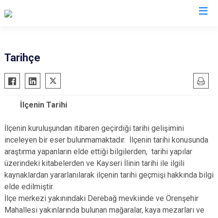
Kayseri
Tarihçe
Akkışla
Özvatan
Bünyan
Pınarbaşı
İlçenin Tarihi
Develi
Sarıoğlan
Felahiye
Sarız
İlçenin kuruluşundan itibaren geçirdiği tarihi gelişimini
Hacılar
Talas
inceleyen bir eser bulunmamaktadır. İlçenin tarihi konusunda
araştırma yapanların elde ettiği bilgilerden, tarihi yapılar
İncesu
Tomarza
üzerindeki kitabelerden ve Kayseri İlinin tarihi ile ilgili
Kocasinan
Yahyalı
kaynaklardan yararlanılarak ilçenin tarihi geçmişi hakkında bilgi
Melikgazi
Yeşilhisar
elde edilmiştir.
İlçe merkezi yakınındaki Derebağ mevkiinde ve Örenşehir
Mahallesi yakınlarında bulunan mağaralar, kaya mezarları ve