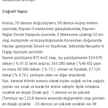
Coğrafi Yapısı
İncesu, 35 derece doğu boylamı, 38 derece kuzey enlemi
üzerinde, Kayseri İl merkezinin güneybatısında, Kayseri-
Niğde Devlet Karayolu üzerinde, İl Merkezine uzaklığı 32 km
olup, kuzeyinde ve kuzeydoğusunda Kocasinan, doğusunda
Hacılar, güneyinde Develi ve Yeşilhisar, batısında Nevşehir İli
Ürgüp ilçesiyle çevrilidir.
İlçenin yüzölçümü 872 km2 olup, bu yüzölçümünün 324.970
dekarı ( % 41.5) tarım arazisi, 363.280 dekar ( %46.45) çayır
ve mera, 56.580 dekarı ( % 7.2 ) orman ve fundalık, 37.120
dekar ( % 4.74 ) yerleşim alanı ve diğer arazilerdir.
İlçe, karasal iklimin sonucu olarak kışları soğuk ve kar yağışlı,
yazları ise sıcak ve kurak bir iklime sahiptir. Aylık ortalama
sıcaklık en düşük (Ocak ayı) -1 derece ve en yüksek
(Temmuz ayı ) 22,8 derece arasında değişmekte olup görülen
en düşük sıcaklık - 25 derece, en yüksek sıcaklık ise 38