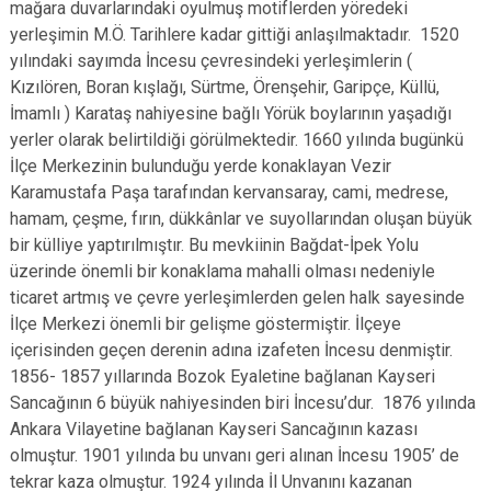
mağara duvarlarındaki oyulmuş motiflerden yöredeki
yerleşimin M.Ö. Tarihlere kadar gittiği anlaşılmaktadır. 1520
yılındaki sayımda İncesu çevresindeki yerleşimlerin (
Kızılören, Boran kışlağı, Sürtme, Örenşehir, Garipçe, Küllü,
İmamlı ) Karataş nahiyesine bağlı Yörük boylarının yaşadığı
yerler olarak belirtildiği görülmektedir. 1660 yılında bugünkü
İlçe Merkezinin bulunduğu yerde konaklayan Vezir
Karamustafa Paşa tarafından kervansaray, cami, medrese,
hamam, çeşme, fırın, dükkânlar ve suyollarından oluşan büyük
bir külliye yaptırılmıştır. Bu mevkiinin Bağdat-İpek Yolu
üzerinde önemli bir konaklama mahalli olması nedeniyle
ticaret artmış ve çevre yerleşimlerden gelen halk sayesinde
İlçe Merkezi önemli bir gelişme göstermiştir. İlçeye
içerisinden geçen derenin adına izafeten İncesu denmiştir.
1856- 1857 yıllarında Bozok Eyaletine bağlanan Kayseri
Sancağının 6 büyük nahiyesinden biri İncesu’dur. 1876 yılında
Ankara Vilayetine bağlanan Kayseri Sancağının kazası
olmuştur. 1901 yılında bu unvanı geri alınan İncesu 1905’ de
tekrar kaza olmuştur. 1924 yılında İl Unvanını kazanan