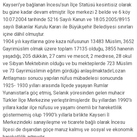
Kayseri’ye bağlanan İncesu’sun İlçe Statüsü kesintisiz olarak
bu güne kadar devam etmiştir. İlçe merkezi 2 belde ve 6 köy
10.07.2004 tarihinde 5216 Sayılı Kanun ve 18.05.2005/8915
sayılı Bakanlar Kurulu Kararı ile Büyükşehir Belediyesi sınırları
içine dâhil olmuştur.
1904 yılı kayıtlarına göre kaza nüfusunun 13483 Müslim, 3652
Gayrimüslim olmak üzere toplam 17135 olduğu, 3855 hanenin
yaşadığı, 205 dükkân, 27 cami ve mescit, 2 medrese, 28 okul
ve Sıbyan Mektebinin olduğu ve bu mekteplerde 723 Müslim
ve 73 Gayrimüslimin eğitim gördüğü anlaşılmaktadırLozan
Antlaşması sonucu yapılan nüfus mübadelesi sonucunda
1925- 1930 yılları arasında İlçede yaşayan Rumlar
Yunanistan’a göç etmiş, Selanik yöresinden gelen muhacir
Türkler İlçe Merkezine yerleştirilmişlerdir. Bu yıllardan 1990’lı
yıllara kadar ilçe nüfusu ve yaşamı önemli bir hareketlilik
göstermemiş olup 1990’lı yıllarla birlikte Kayseri İl
Merkezindeki sanayileşme ve ticarete bağlı olarak İncesu
İlçesi de dışarıdan göçe maruz kalmış ve sosyal ve ekonomik
hareketlilik artmıştır.