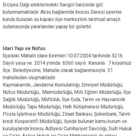
Erciyes Dağı eteklerindeki Sarıgöl haricinde göl
bulunmamaktadır. Aksu bağlarında İncesu Deresi üzerine
kurulu bulunan su kapanı ilçe merkezinin tarımsal amaçlı
sulamasında yararlanılan yapay bir gölettir.
İdari Yapı ve Nüfus
İlçedeki Mahalli idare birimleri 10.07.2004 tarihinde 5216
Sayılı yasa ve 2014 yılında 6360 sayılı Kanunla 7 köyümüz
İlçe Belediyesine, Mahalle olarak bağlanmasıyla 31
mahalleden oluşmaktadır.
Kaymakamlık, Jandarma Komutanlığı, Emniyet Müdürlüğü,
Nüfus Müdürlüğü, Malmüdürlüğü, Milli Eğitim Müdürlüğü, İlçe
Sağlık Müdürlüğü, Müftülük, İlçe Gıda, Tarım ve Hayvancılık
Müdürlüğü, Tapu Müdürlüğü, Halk Kütüphanesi Müdürlüğü,
Posta İşletmesi Müdürlüğü, Ziraat Bankası, Şekerbank, Tarım
kredi Kooperatifi Müdürlüğü, ilçede bulunan kamu kurum ve
kuruluşlarıdır.İncesu Adliyesi Cumhuriyet Savcılığı, Sulh Hukuk
ve Ceza, Asliye Hukuk ve Ceza Mahkemeleri ile görev