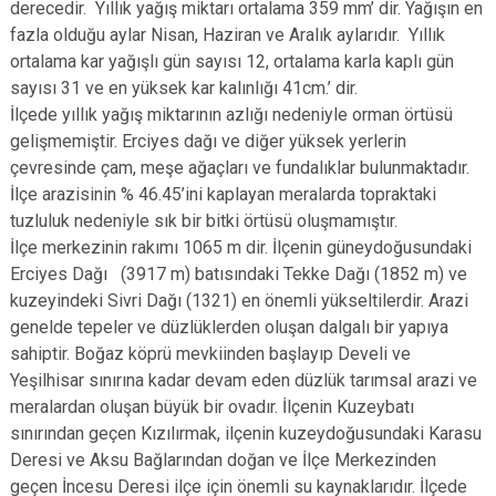
derecedir. Yıllık yağış miktarı ortalama 359 mm’ dir. Yağışın en
fazla olduğu aylar Nisan, Haziran ve Aralık aylarıdır. Yıllık
ortalama kar yağışlı gün sayısı 12, ortalama karla kaplı gün
sayısı 31 ve en yüksek kar kalınlığı 41cm.’ dir.
İlçede yıllık yağış miktarının azlığı nedeniyle orman örtüsü
gelişmemiştir. Erciyes dağı ve diğer yüksek yerlerin
çevresinde çam, meşe ağaçları ve fundalıklar bulunmaktadır.
İlçe arazisinin % 46.45’ini kaplayan meralarda topraktaki
tuzluluk nedeniyle sık bir bitki örtüsü oluşmamıştır.
İlçe merkezinin rakımı 1065 m dir. İlçenin güneydoğusundaki
Erciyes Dağı (3917 m) batısındaki Tekke Dağı (1852 m) ve
kuzeyindeki Sivri Dağı (1321) en önemli yükseltilerdir. Arazi
genelde tepeler ve düzlüklerden oluşan dalgalı bir yapıya
sahiptir. Boğaz köprü mevkiinden başlayıp Develi ve
Yeşilhisar sınırına kadar devam eden düzlük tarımsal arazi ve
meralardan oluşan büyük bir ovadır. İlçenin Kuzeybatı
sınırından geçen Kızılırmak, ilçenin kuzeydoğusundaki Karasu
Deresi ve Aksu Bağlarından doğan ve İlçe Merkezinden
geçen İncesu Deresi ilçe için önemli su kaynaklarıdır. İlçede