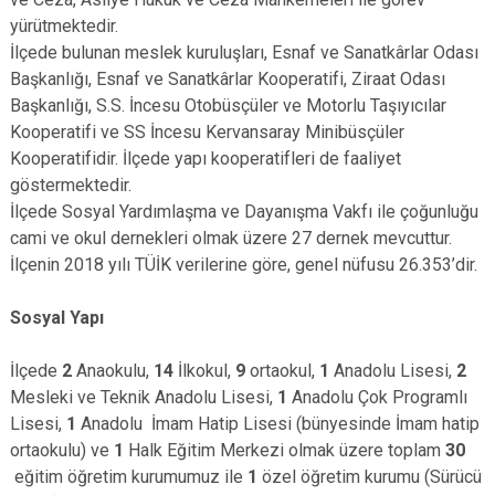
yürütmektedir.
İlçede bulunan meslek kuruluşları, Esnaf ve Sanatkârlar Odası
Başkanlığı, Esnaf ve Sanatkârlar Kooperatifi, Ziraat Odası
Başkanlığı, S.S. İncesu Otobüsçüler ve Motorlu Taşıyıcılar
Kooperatifi ve SS İncesu Kervansaray Minibüsçüler
Kooperatifidir. İlçede yapı kooperatifleri de faaliyet
göstermektedir.
İlçede Sosyal Yardımlaşma ve Dayanışma Vakfı ile çoğunluğu
cami ve okul dernekleri olmak üzere 27 dernek mevcuttur.
İlçenin 2018 yılı TÜİK verilerine göre, genel nüfusu 26.353’dir.
Sosyal Yapı
İlçede
2
Anaokulu,
14
İlkokul,
9
ortaokul,
1
Anadolu Lisesi,
2
Mesleki ve Teknik Anadolu Lisesi,
1
Anadolu Çok Programlı
Lisesi,
1
Anadolu İmam Hatip Lisesi (bünyesinde İmam hatip
ortaokulu) ve
1
Halk Eğitim Merkezi olmak üzere toplam
30
eğitim öğretim kurumumuz ile
1
özel öğretim kurumu (Sürücü