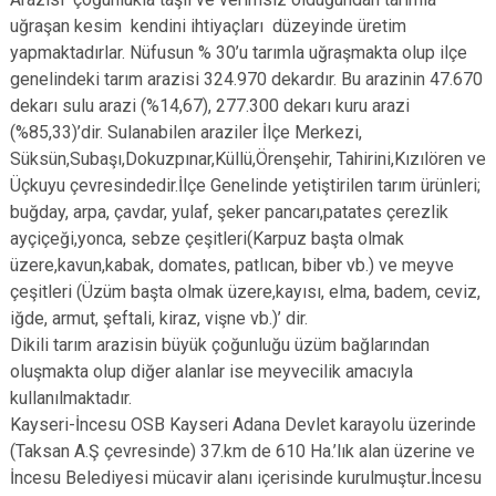
uğraşan kesim kendini ihtiyaçları düzeyinde üretim
yapmaktadırlar. Nüfusun % 30’u tarımla uğraşmakta olup ilçe
genelindeki tarım arazisi 324.970 dekardır. Bu arazinin 47.670
dekarı sulu arazi (%14,67), 277.300 dekarı kuru arazi
(%85,33)’dir. Sulanabilen araziler İlçe Merkezi,
Süksün,Subaşı,Dokuzpınar,Küllü,Örenşehir, Tahirini,Kızılören ve
Üçkuyu çevresindedir.İlçe Genelinde yetiştirilen tarım ürünleri;
buğday, arpa, çavdar, yulaf, şeker pancarı,patates çerezlik
ayçiçeği,yonca, sebze çeşitleri(Karpuz başta olmak
üzere,kavun,kabak, domates, patlıcan, biber vb.) ve meyve
çeşitleri (Üzüm başta olmak üzere,kayısı, elma, badem, ceviz,
iğde, armut, şeftali, kiraz, vişne vb.)’ dir.
Dikili tarım arazisin büyük çoğunluğu üzüm bağlarından
oluşmakta olup diğer alanlar ise meyvecilik amacıyla
kullanılmaktadır.
Kayseri-İncesu OSB Kayseri Adana Devlet karayolu üzerinde
(Taksan A.Ş çevresinde) 37.km de 610 Ha.’lık alan üzerine ve
İncesu Belediyesi mücavir alanı içerisinde kurulmuştur
.
İncesu