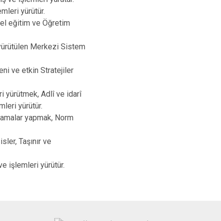
Tomarza
mleri yürütür.
el eğitim ve Öğretim
Yahyalı
Yeşilhisar
 yürütülen Merkezi Sistem
ni ve etkin Stratejiler
i yürütmek, Adlî ve idarî
leri yürütür.
anlamalar yapmak, Norm
sler, Taşınır ve
e işlemleri yürütür.