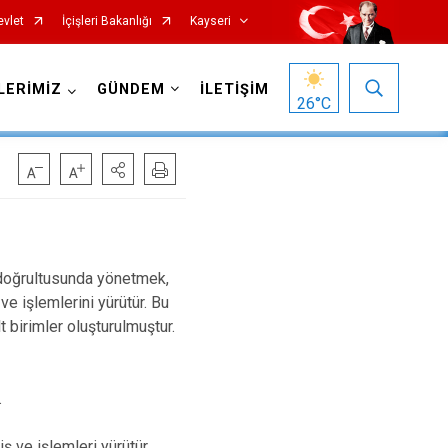
evlet
İçişleri Bakanlığı
Kayseri
LERİMİZ
GÜNDEM
İLETİŞİM
26
°C
ar doğrultusunda yönetmek,
Özvatan
e işlemlerini yürütür. Bu
 birimler oluşturulmuştur.
Pınarbaşı
Sarıoğlan
.
Sarız
Talas
ş ve işlemleri yürütür.