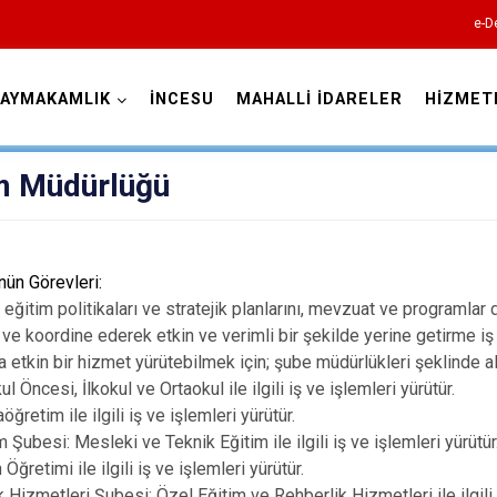
e-D
AYMAKAMLIK
İNCESU
MAHALLİ İDARELER
HİZMET
Kayseri
tim Müdürlüğü
nün Görevleri:
, eğitim politikaları ve stratejik planlarını, mevzuat ve programl
Akkışla
 koordine ederek etkin ve verimli bir şekilde yerine getirme iş v
etkin bir hizmet yürütebilmek için; şube müdürlükleri şeklinde alt
Bünyan
 Öncesi, İlkokul ve Ortaokul ile ilgili iş ve işlemleri yürütür.
Develi
ğretim ile ilgili iş ve işlemleri yürütür.
Şubesi: Mesleki ve Teknik Eğitim ile ilgili iş ve işlemleri yürütür
Felahiye
ğretimi ile ilgili iş ve işlemleri yürütür.
Hacılar
 Hizmetleri Şubesi: Özel Eğitim ve Rehberlik Hizmetleri ile ilgili i