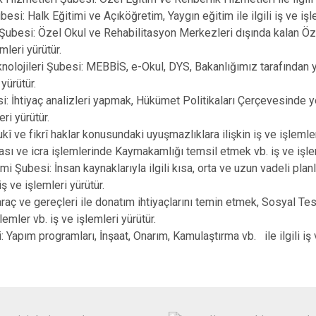
İncesu
i: Halk Eğitimi ve Açıköğretim, Yaygın eğitim ile ilgili iş ve işle
Şubesi: Özel Okul ve Rehabilitasyon Merkezleri dışında kalan Öz
Kocasinan
emleri yürütür.
Melikgazi
eknolojileri Şubesi: MEBBİS, e-Okul, DYS, Bakanlığımız tarafından
 yürütür.
si: İhtiyaç analizleri yapmak, Hükümet Politikaları Çerçevesinde ye
ri yürütür.
kî ve fikrî haklar konusundaki uyuşmazlıklara ilişkin iş ve işlemler
ası ve icra işlemlerinde Kaymakamlığı temsil etmek vb. iş ve işlem
mi Şubesi: İnsan kaynaklarıyla ilgili kısa, orta ve uzun vadeli pl
iş ve işlemleri yürütür.
ç ve gereçleri ile donatım ihtiyaçlarını temin etmek, Sosyal Tesi
lemler vb. iş ve işlemleri yürütür.
 Yapım programları, İnşaat, Onarım, Kamulaştırma vb. ile ilgili iş v